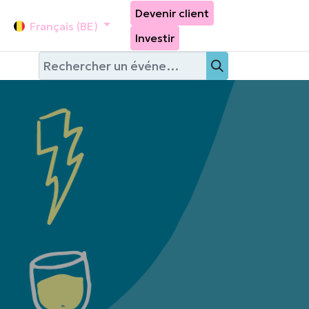
Devenir client
ifs de brupower
Events
Français (BE)
Investir