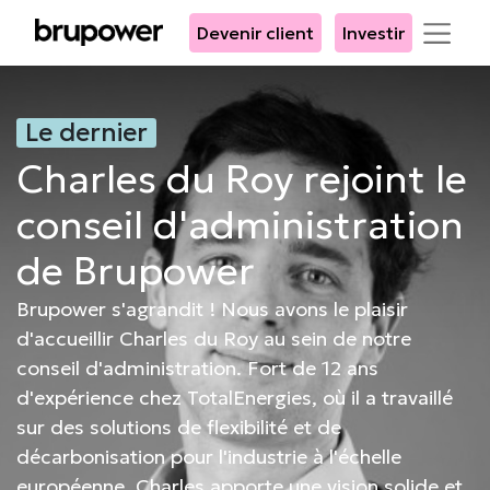
Devenir client
Investir
Le dernier
Charles du Roy rejoint le
conseil d'administration
de Brupower
Brupower s'agrandit ! Nous avons le plaisir
d'accueillir Charles du Roy au sein de notre
conseil d'administration. Fort de 12 ans
d'expérience chez TotalEnergies, où il a travaillé
sur des solutions de flexibilité et de
décarbonisation pour l'industrie à l'échelle
européenne, Charles apporte une vision solide et