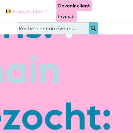
Devenir client
ifs de brupower
Events
Français (BE)
Investir