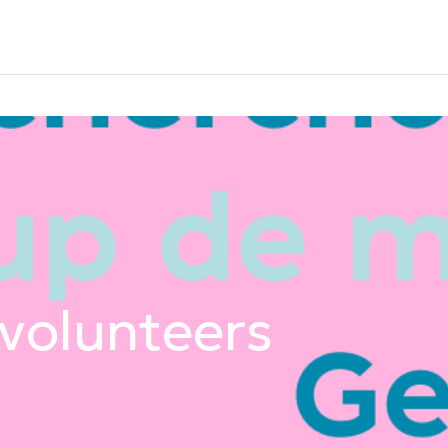
Devenez bénévole
À propos
Projets
Les tar
volunteers